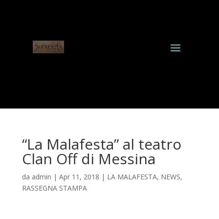
“La Malafesta” al teatro
Clan Off di Messina
da
admin
|
Apr 11, 2018
|
LA MALAFESTA
,
NEWS
,
RASSEGNA STAMPA