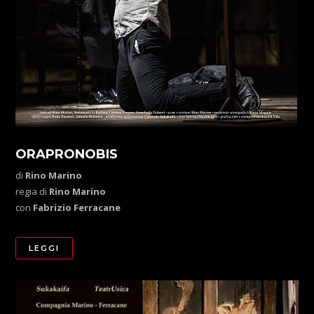
ORAPRONOBIS
di
Rino Marino
regia di
Rino Marino
con
Fabrizio Ferracane
LEGGI