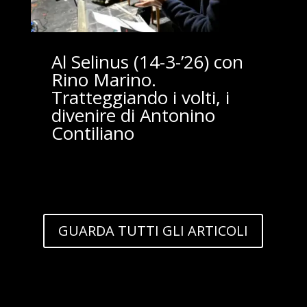
Al Selinus (14-3-’26) con
Rino Marino.
Tratteggiando i volti, i
divenire di Antonino
Contiliano
GUARDA TUTTI GLI ARTICOLI