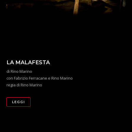
LA MALAFESTA
di Rino Marino
con Fabrizio Ferracane e Rino Marino
regia di Rino Marino
LEGGI