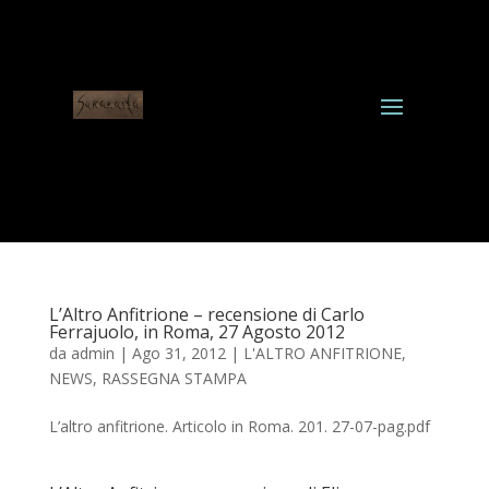
L’Altro Anfitrione – recensione di Carlo
Ferrajuolo, in Roma, 27 Agosto 2012
da
admin
|
Ago 31, 2012
|
L'ALTRO ANFITRIONE
,
NEWS
,
RASSEGNA STAMPA
L’altro anfitrione. Articolo in Roma. 201. 27-07-pag.pdf