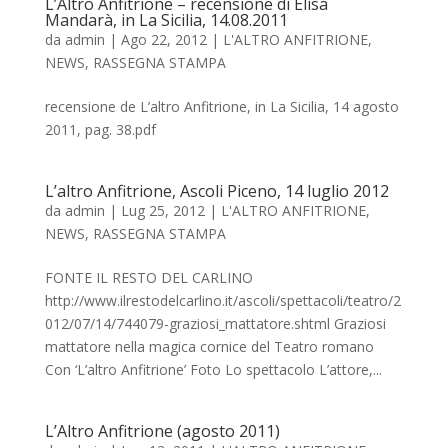
L’Altro Anfitrione – recensione di Elisa
Mandarà, in La Sicilia, 14.08.2011
da
admin
|
Ago 22, 2012
|
L'ALTRO ANFITRIONE
,
NEWS
,
RASSEGNA STAMPA
recensione de L’altro Anfitrione, in La Sicilia, 14 agosto
2011, pag. 38.pdf
L’altro Anfitrione, Ascoli Piceno, 14 luglio 2012
da
admin
|
Lug 25, 2012
|
L'ALTRO ANFITRIONE
,
NEWS
,
RASSEGNA STAMPA
FONTE IL RESTO DEL CARLINO
http://www.ilrestodelcarlino.it/ascoli/spettacoli/teatro/2
012/07/14/744079-graziosi_mattatore.shtml Graziosi
mattatore nella magica cornice del Teatro romano
Con ‘L’altro Anfitrione’ Foto Lo spettacolo L’attore,...
L’Altro Anfitrione (agosto 2011)