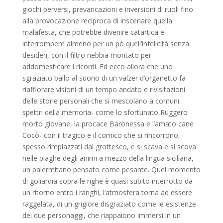
giochi perversi, prevaricazioni e inversioni di ruoli fino
alla provocazione reciproca di inscenare quella
malafesta, che potrebbe divenire catartica e
interrompere almeno per un pò quell’infelicità senza
desideri, con il filtro nebbia montato per
addomesticare i ricordi. Ed ecco allora che uno
sgraziato ballo al suono di un valzer d’organetto fa
riaffiorare visioni di un tempo andato e rivisitazioni
delle storie personali che si mescolano a comuni
spettri della memoria- come lo sfortunato Ruggero
morto giovane, la procace Baronessa e l’amato cane
Cocò- con il tragico e il comico che si rincorrono,
spesso rimpiazzati dal grottesco, e si scava e si scova
nelle piaghe degli animi a mezzo della lingua siciliana,
un palermitano pensato come pesante. Quel momento
di goliardia sopra le righe è quasi subito interrotto da
un ritorno entro i ranghi, l’atmosfera torna ad essere
raggelata, di un grigiore disgraziato come le esistenze
dei due personaggi, che riappaiono immersi in un