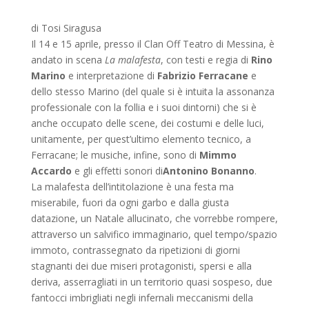
di Tosi Siragusa
Il 14 e 15 aprile, presso il Clan Off Teatro di Messina, è
andato in scena
La malafesta
, con testi e regia di
Rino
Marino
e interpretazione di
Fabrizio Ferracane
e
dello stesso Marino (del quale si è intuita la assonanza
professionale con la follia e i suoi dintorni) che si è
anche occupato delle scene, dei costumi e delle luci,
unitamente, per quest’ultimo elemento tecnico, a
Ferracane; le musiche, infine, sono di
Mimmo
Accardo
e gli effetti sonori di
Antonino Bonanno
.
La malafesta dell’intitolazione è una festa ma
miserabile, fuori da ogni garbo e dalla giusta
datazione, un Natale allucinato, che vorrebbe rompere,
attraverso un salvifico immaginario, quel tempo/spazio
immoto, contrassegnato da ripetizioni di giorni
stagnanti dei due miseri protagonisti, spersi e alla
deriva, asserragliati in un territorio quasi sospeso, due
fantocci imbrigliati negli infernali meccanismi della