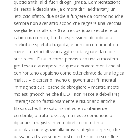
quotidianità, al di fuori di ogni grazia. L’ambientazione
del resto è desolante (la dimora di “Taddrarita”): un
lettuccio sfatto, due sedie a fungere da comodino (che
sembra non aver altro scopo che reggere una vecchia
sveglia ferma alle ore 8) altre due (quali sedute) e un
catino malconcio, il tutto espressione di ordinaria
infelicità e spietata tragicità, e non con riferimento a
mere situazioni di svantaggio sociale,pure date per
sussistenti. E’ tutto come pervaso da una atmosfera
grottesca e atemporale e queste povere menti che si
confrontano appaiono come ottenebrate da una logica
malata – e cercano invano di governare i fili mentali
immaginati quali esche da sbrogliare – mentre insetti
molesti (moschine che il DDT non riesce a debellare)
interagiscono fastidiosamente e risuonano antiche
filastrocche. Il tessuto narrativo è volutamente
cerebrale, a tratti forzato, ma riesce comunque a
dipanarsi, magistralmente diretto con ottima
articolazione e grazie alla bravura degli interpreti, che
passano attraverso percorsi di lotte, soccorso, sfide,