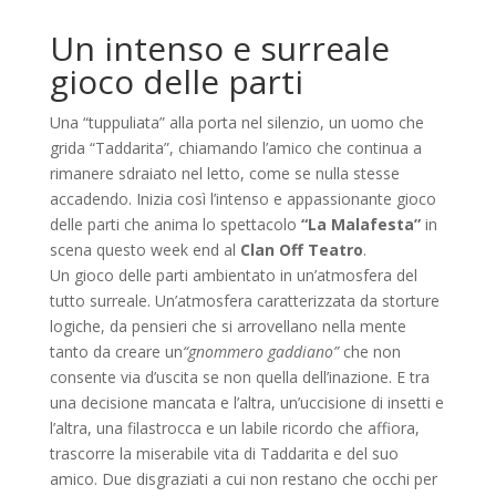
Un intenso e surreale
gioco delle parti
Una “tuppuliata” alla porta nel silenzio, un uomo che
grida “Taddarita”, chiamando l’amico che continua a
rimanere sdraiato nel letto, come se nulla stesse
accadendo. Inizia così l’intenso e appassionante gioco
delle parti che anima lo spettacolo
“La Malafesta”
in
scena questo week end al
Clan Off Teatro
.
Un gioco delle parti ambientato in un’atmosfera del
tutto surreale. Un’atmosfera caratterizzata da storture
logiche, da pensieri che si arrovellano nella mente
tanto da creare un
“gnommero gaddiano”
che non
consente via d’uscita se non quella dell’inazione. E tra
una decisione mancata e l’altra, un’uccisione di insetti e
l’altra, una filastrocca e un labile ricordo che affiora,
trascorre la miserabile vita di Taddarita e del suo
amico. Due disgraziati a cui non restano che occhi per