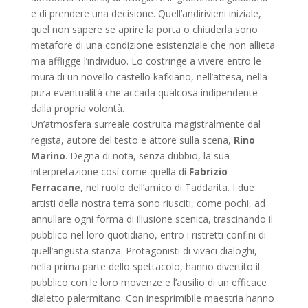
e di prendere una decisione. Quell’andirivieni iniziale,
quel non sapere se aprire la porta o chiuderla sono
metafore di una condizione esistenziale che non allieta
ma affligge l’individuo. Lo costringe a vivere entro le
mura di un novello castello kafkiano, nell’attesa, nella
pura eventualità che accada qualcosa indipendente
dalla propria volontà.
Un’atmosfera surreale costruita magistralmente dal
regista, autore del testo e attore sulla scena,
Rino
Marino
. Degna di nota, senza dubbio, la sua
interpretazione così come quella di
Fabrizio
Ferracane
, nel ruolo dell’amico di Taddarita. I due
artisti della nostra terra sono riusciti, come pochi, ad
annullare ogni forma di illusione scenica, trascinando il
pubblico nel loro quotidiano, entro i ristretti confini di
quell’angusta stanza. Protagonisti di vivaci dialoghi,
nella prima parte dello spettacolo, hanno divertito il
pubblico con le loro movenze e l’ausilio di un efficace
dialetto palermitano. Con inesprimibile maestria hanno