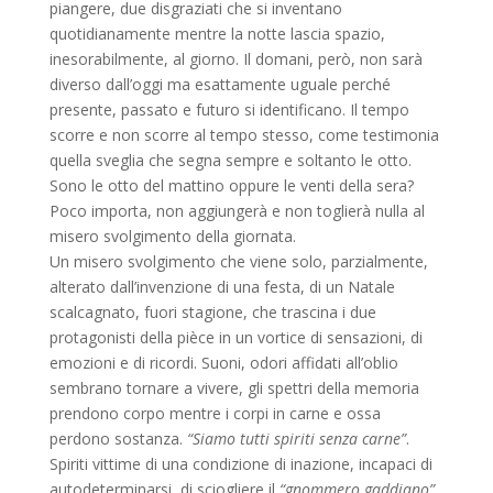
piangere, due disgraziati che si inventano
quotidianamente mentre la notte lascia spazio,
inesorabilmente, al giorno. Il domani, però, non sarà
diverso dall’oggi ma esattamente uguale perché
presente, passato e futuro si identificano. Il tempo
scorre e non scorre al tempo stesso, come testimonia
quella sveglia che segna sempre e soltanto le otto.
Sono le otto del mattino oppure le venti della sera?
Poco importa, non aggiungerà e non toglierà nulla al
misero svolgimento della giornata.
Un misero svolgimento che viene solo, parzialmente,
alterato dall’invenzione di una festa, di un Natale
scalcagnato, fuori stagione, che trascina i due
protagonisti della pièce in un vortice di sensazioni, di
emozioni e di ricordi. Suoni, odori affidati all’oblio
sembrano tornare a vivere, gli spettri della memoria
prendono corpo mentre i corpi in carne e ossa
perdono sostanza.
“Siamo tutti spiriti senza carne”
.
Spiriti vittime di una condizione di inazione, incapaci di
autodeterminarsi, di sciogliere il
“gnommero gaddiano”