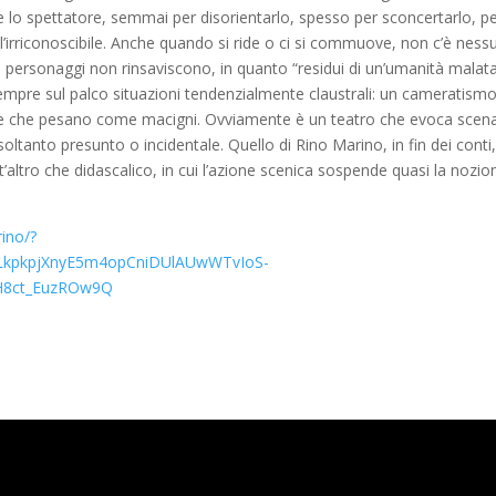
re lo spettatore, semmai per disorientarlo, spesso per sconcertarlo, p
ile, l’irriconoscibile. Anche quando si ride o ci si commuove, non c’è nes
. I personaggi non rinsaviscono, in quanto “residui di un’umanità malat
 sempre sul palco situazioni tendenzialmente claustrali: un cameratism
arole che pesano come macigni. Ovviamente è un teatro che evoca scena
oltanto presunto o incidentale. Quello di Rino Marino, in fin dei conti,
t’altro che didascalico, in cui l’azione scenica sospende quasi la nozio
rino/?
4LkpkpjXnyE5m4opCniDUlAUwWTvIoS-
H8ct_EuzROw9Q