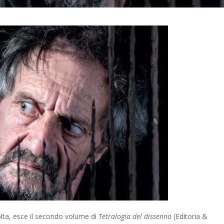
olta, esce il secondo volume di
Tetralogia del dissenno
(Editoria &