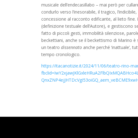
musicale dell’endecasillabo – mai però per culla
condurlo verso l’inesorabile, il tragico, l’indicib
concessione al racconto edificante, al lieto fine
(definizione testuale dell’Autore), e gestiscono
fatto di piccoli gesti, immobilità silenziose, p
beckettiani, anche se il beckettismo di Marino è s
un teatro
dissennato
anche perché ‘inattuale’, tut
tempo cronologico.
https://itacanotizie.it/2024/11/06/teatro-rino-ma
fbclid=IwY2xjawJKlGxleHRuA2FlbQIxMQABHco
QnxZNP4ejJHTDcVgI53oiGQ_aem_veBCME9xw