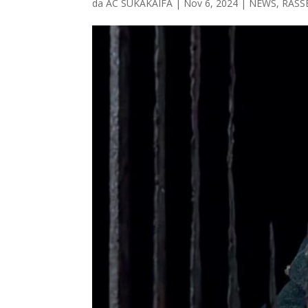
da
AC SUKAKAIFA
|
Nov 6, 2024
|
NEWS
,
RASS