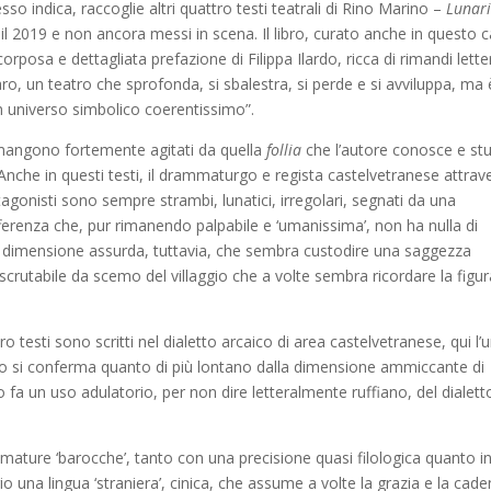
sso indica, raccoglie altri quattro testi teatrali di Rino Marino –
Lunari
 e il 2019 e non ancora messi in scena. Il libro, curato anche in questo 
rposa e dettagliata prefazione di Filippa Ilardo, ricca di rimandi letter
aro, un teatro che sprofonda, si sbalestra, si perde e si avviluppa, ma 
n universo simbolico coerentissimo”.
 rimangono fortemente agitati da quella
follia
che l’autore conosce e st
 Anche in questi testi, il drammaturgo e regista castelvetranese attrav
otagonisti sono sempre strambi, lunatici, irregolari, segnati da una
fferenza che, pur rimanendo palpabile e ‘umanissima’, non ha nulla di
 Una dimensione assurda, tuttavia, che sembra custodire una saggezza
crutabile da scemo del villaggio che a volte sembra ricordare la figur
o testi sono scritti nel dialetto arcaico di area castelvetranese, qui l’
ino si conferma quanto di più lontano dalla dimensione ammiccante di
un uso adulatorio, per non dire letteralmente ruffiano, del dialetto
 sfumature ‘barocche’, tanto con una precisione quasi filologica quanto i
io una lingua ‘straniera’, cinica, che assume a volte la grazia e la cad