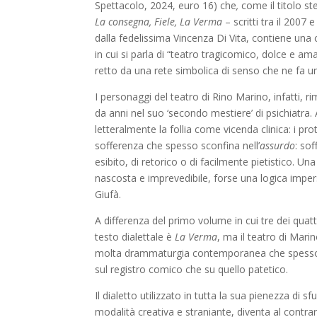
Spettacolo, 2024, euro 16) che
,
come il titolo ste
La consegna, Fiele, La Verma
– scritti tra il 2007
dalla fedelissima Vincenza Di Vita, contiene una co
in cui si parla di “teatro tragicomico, dolce e am
retto da una rete simbolica di senso che ne fa u
I personaggi del teatro di Rino Marino, infatti,
da anni nel suo ‘secondo mestiere’ di psichiatra.
letteralmente la follia come vicenda clinica: i pr
sofferenza che spesso sconfina nell’
assurdo
: so
esibito, di retorico o di facilmente pietistico.
nascosta e imprevedibile, forse una logica impers
Giufà.
A differenza del primo volume in cui tre dei quattr
testo dialettale è
La Verma
, ma il teatro di Mar
molta drammaturgia contemporanea che spesso fa 
sul registro comico che su quello patetico.
Il dialetto utilizzato in tutta la sua pienezza di
modalità creativa e straniante, diventa al contrar