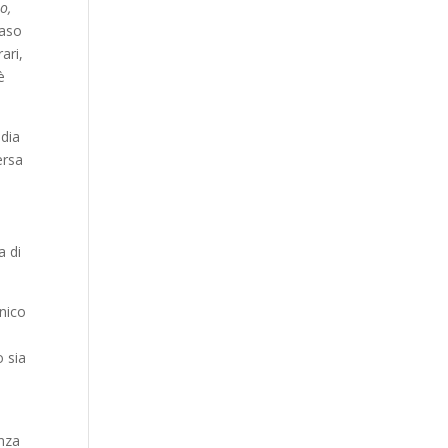
o,
caso
ari,
è
udia
ersa
a di
unico
 sia
n
enza