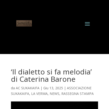
‘Il dialetto si fa melodia’
di Caterina Barone
da
AC SUKAKAIFA
|
Giu 13, 2025
|
ASSOCIAZIONE
SUKAKAIFA
,
LA VERMA
,
NEWS
,
RASSEGNA STAMPA