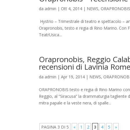
da
admin
|
Ott 4, 2014
|
NEWS
,
ORAPRONOBI
Hystrio – Trimestrale di teatro e spettacolo – a
Orapronobis, testo e regia di Rino Marino. Con 
TeatrUsica...
Orapronobis, Reggio Calabr
recensioni di Lavinia Rom
da
admin
|
Apr 19, 2014
|
NEWS
,
ORAPRONOB
ORAPRONOBIS testo e regia di Rino Marino con
Reggio, al “Siracusa” la drammaturgia tagliente
mitra papale e la veste nera, di spalle...
PAGINA 3 DI 5
«
1
2
3
4
5
»