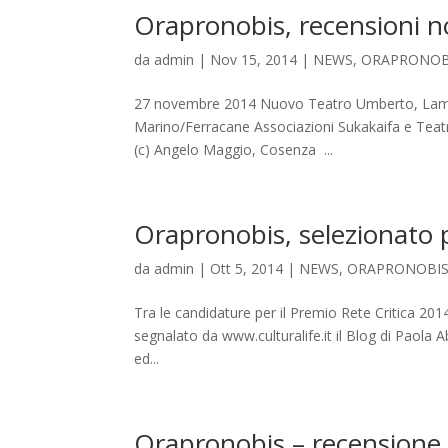
Orapronobis, recensioni 
da
admin
|
Nov 15, 2014
|
NEWS
,
ORAPRONOB
27 novembre 2014 Nuovo Teatro Umberto, Lam
Marino/Ferracane Associazioni Sukakaifa e Teat
(c) Angelo Maggio, Cosenza ...
Orapronobis, selezionato p
da
admin
|
Ott 5, 2014
|
NEWS
,
ORAPRONOBI
Tra le candidature per il Premio Rete Critica 
segnalato da www.culturalife.it il Blog di Paola A
ed...
Orapronobis – recensione 