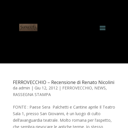
FERROVECCHIO – Recensione di Renato Nicolini
da
admin
|
Giu 12, 2012
|
FERROVECCHIO
,
NEWS
,
RASSEGNA STAMPA
FONTE : Paese Sera Palchetti e Cantine aprile Il Teatro
Sala 1, presso San Giovanni, è un luogo di culto
dell’avanguardia teatrale. Molto romana per l’aspetto,
che sembra rievocare le antiche terme. Io stesso