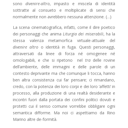
sono
divenire-altro
, impasto e miscela di identità
sottratte al consueto e moltiplicate di sensi che
normalmente non avrebbero nessuna attenzione. (…)
La scena cinematografica, infatti, come il dire poetico
dei personaggi che anima
Liturgia dei miserabili
, ha la
stessa valenza metamorfica virtuale-attuale del
divenire altro
o identità in fuga. Questi personaggi,
attraversati da linee di forza né omogenee né
omologabili, e che si ripetono nel
tra
delle rovine
dell’ambiente, delle immagini e delle parole di un
contesto deprivante ma che comunque li tocca, hanno
ben altra consistenza cui far pensare; ci rimandano,
credo, con la potenza dei loro corpi e dei loro ‘affetti’ in
processo, alla produzione di una realtà desiderante e
incontri fuori dalla portata dei confini politici dovuti e
protetti cui il senso comune vorrebbe obbligare ogni
semantica difforme. Ma noi ci aspettiamo da Rino
Marino altre de-formità.