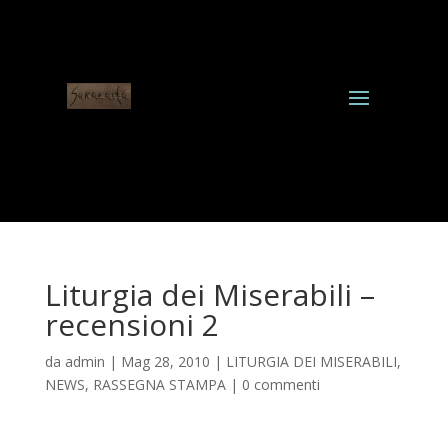
Liturgia dei Miserabili –
recensioni 2
da
admin
|
Mag 28, 2010
|
LITURGIA DEI MISERABILI
,
NEWS
,
RASSEGNA STAMPA
|
0 commenti