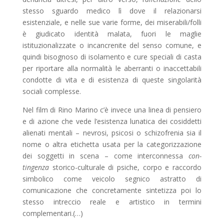
stesso sguardo medico lì dove il relazionarsi
esistenziale, e nelle sue varie forme, dei miserabili/folli
è giudicato identità malata, fuori le maglie
istituzionalizzate o incancrenite del senso comune, e
quindi bisognoso di isolamento e cure speciali di casta
per riportare alla normalità le aberranti o inaccettabili
condotte di vita e di esistenza di queste singolarità
sociali complesse.
Nel film di Rino Marino c’è invece una linea di pensiero
e di azione che vede l’esistenza lunatica dei cosiddetti
alienati mentali – nevrosi, psicosi o schizofrenia sia il
nome o altra etichetta usata per la categorizzazione
dei soggetti in scena – come interconnessa
con-
tingenza
storico-culturale di psiche, corpo e raccordo
simbolico come veicolo segnico astratto di
comunicazione che concretamente sintetizza poi lo
stesso intreccio reale e artistico in termini
complementari.(…)