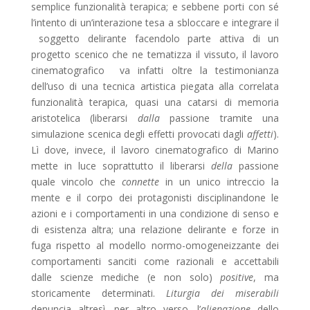
semplice funzionalità terapica; e sebbene porti con sé
l’intento di un’interazione tesa a sbloccare e integrare il
soggetto delirante facendolo parte attiva di un
progetto scenico che ne tematizza il vissuto, il lavoro
cinematografico va infatti oltre la testimonianza
dell’uso di una tecnica artistica piegata alla correlata
funzionalità terapica, quasi una catarsi di memoria
aristotelica (liberarsi
dalla
passione tramite una
simulazione scenica degli effetti provocati dagli
affetti
).
Lì dove, invece, il lavoro cinematografico di Marino
mette in luce soprattutto il liberarsi
della
passione
quale vincolo che
connette
in un unico intreccio la
mente e il corpo dei protagonisti disciplinandone le
azioni e i comportamenti in una condizione di senso e
di esistenza altra; una relazione delirante e forze in
fuga rispetto al modello normo-omogeneizzante dei
comportamenti sanciti come razionali e accettabili
dalle scienze mediche (e non solo)
positive
, ma
storicamente determinati.
Liturgia dei miserabili
denuncia altresì, per altro verso, l’
alienazione
dello