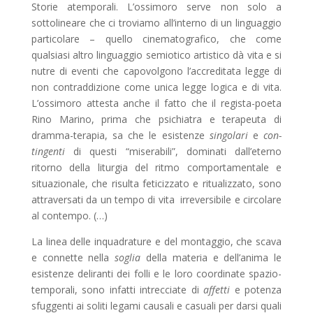
Storie atemporali. L’ossimoro serve non solo a
sottolineare che ci troviamo all’interno di un linguaggio
particolare – quello cinematografico, che come
qualsiasi altro linguaggio semiotico artistico dà vita e si
nutre di eventi che capovolgono l’accreditata legge di
non contraddizione come unica legge logica e di vita.
L’ossimoro attesta anche il fatto che il regista-poeta
Rino Marino, prima che psichiatra e terapeuta di
dramma-terapia, sa che le esistenze
singolari
e
con-
tingenti
di questi “miserabili”, dominati dall’eterno
ritorno della liturgia del ritmo comportamentale e
situazionale, che risulta feticizzato e ritualizzato, sono
attraversati da un tempo di vita irreversibile e circolare
al contempo. (…)
La linea delle inquadrature e del montaggio, che scava
e connette nella
soglia
della materia e dell’anima le
esistenze deliranti dei folli e le loro coordinate spazio-
temporali, sono infatti intrecciate di
affetti
e potenza
sfuggenti ai soliti legami causali e casuali per darsi quali