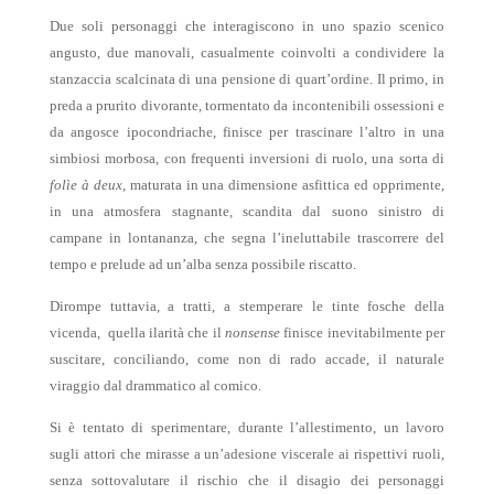
Due soli personaggi che interagiscono in uno spazio scenico
angusto, due manovali, casualmente coinvolti a condividere la
stanzaccia scalcinata di una pensione di quart’ordine. Il primo, in
preda a prurito divorante, tormentato da incontenibili ossessioni e
da angosce ipocondriache, finisce per trascinare l’altro in una
simbiosi morbosa, con frequenti inversioni di ruolo, una sorta di
folìe à deux
, maturata in una dimensione asfittica ed opprimente,
in una atmosfera stagnante, scandita dal suono sinistro di
campane in lontananza, che segna l’ineluttabile trascorrere del
tempo e prelude ad un’alba senza possibile riscatto.
Dirompe tuttavia, a tratti, a stemperare le tinte fosche della
vicenda,
quella ilarità che il
nonsense
finisce inevitabilmente per
suscitare, conciliando, come non di rado accade, il naturale
viraggio dal drammatico al comico.
Si è tentato di sperimentare, durante l’allestimento, un lavoro
sugli attori che mirasse a un’adesione viscerale ai rispettivi ruoli,
senza sottovalutare il rischio che il disagio dei personaggi