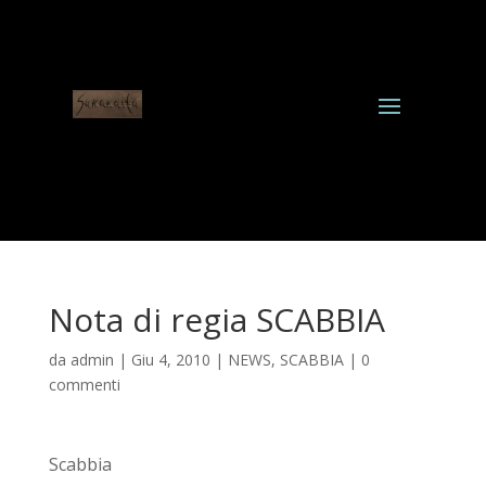
Nota di regia SCABBIA
da
admin
|
Giu 4, 2010
|
NEWS
,
SCABBIA
|
0
commenti
Scabbia