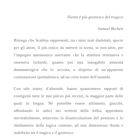
Niente è più grottesco del tragico
Samuel Beckett
Ritengo che Scabbia rappresenti, tra i miei testi dialettali, specie
per gli attori, il più ostico da mettere in scena, se non altro, per
l’impegno mnemonico snervante che la struttura reiterativa e
ossessiva richiede, quanto per una innegabile astrusità
drammaturgica che lo accosta, a dispetto di un’apparente
connotazione iperrealistica, ad un certo teatro dell’assurdo.
Con tale teatro, d’altronde, hanno quantomeno rapporti di
contiguità tutte le mie pièces più recenti, la maggior parte delle
quali in lingua. Né potrebbe essere altrimenti, giacché,
affondando le radici nei territori della follia, approdano
inevitabilmente, attraverso la disarticolazione del pensiero e lo
sfaldamento della logica corrente, ad una dimensione ibrida e
indefinita tra il tragico e il grottesco.