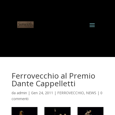
Ferrovecchio al Premio
Dante Cappelletti
da
admin
|
Gen 24, 2011
|
FERROVECCHIO
,
NEWS
|
0
commenti