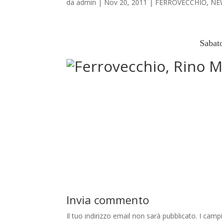
da
admin
|
Nov 20, 2011
|
FERROVECCHIO
,
NE
Sabat
Invia commento
Il tuo indirizzo email non sarà pubblicato.
I camp