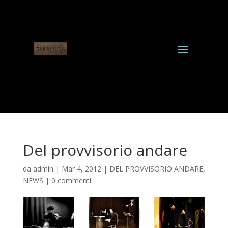
Del provvisorio andare
da
admin
|
Mar 4, 2012
|
DEL PROVVISORIO ANDARE
,
NEWS
|
0 commenti