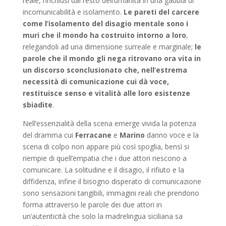
reale, rinchiusi dal resto dell’umanità in una gabbia di
incomunicabilità e isolamento.
Le pareti del carcere
come l’isolamento del disagio mentale sono i
muri che il mondo ha costruito intorno a loro
,
relegandoli ad una dimensione surreale e marginale;
le
parole che il mondo gli nega ritrovano ora vita in
un discorso sconclusionato che, nell’estrema
necessità di comunicazione cui dà voce,
restituisce senso e vitalità alle loro esistenze
sbiadite
.
Nell’essenzialità della scena emerge vivida la potenza
del dramma cui
Ferracane
e
Marino
danno voce e la
scena di colpo non appare più così spoglia, bensì si
riempie di quell’empatia che i due attori riescono a
comunicare. La solitudine e il disagio, il rifiuto e la
diffidenza, infine il bisogno disperato di comunicazione
sono sensazioni tangibili, immagini reali che prendono
forma attraverso le parole dei due attori in
un’autenticità che solo la madrelingua siciliana sa