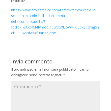
restituire.
https://www.eroicafenice.com/teatro/ferrovecchio-in-
scena-al-piccolo-bellini-il-dramma-
dellincomunicabilita/?
fbclid=IwAR0IM4IVmooJhCuCxWEloWPFCL6kZCdmgSn
cfHJ93jw9xfaKkfUaBedjcYw
Invia commento
Il tuo indirizzo email non sarà pubblicato.
I campi
obbligatori sono contrassegnati
*