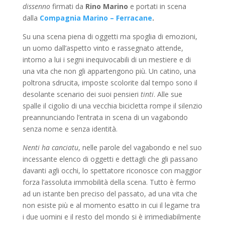
dissenno
firmati da
Rino Marino
e portati in scena
dalla
Compagnia Marino – Ferracane
.
Su una scena piena di oggetti ma spoglia di emozioni,
un uomo dall’aspetto vinto e rassegnato attende,
intorno a lui i segni inequivocabili di un mestiere e di
una vita che non gli appartengono più. Un catino, una
poltrona sdrucita, imposte scolorite dal tempo sono il
desolante scenario dei suoi pensieri
tinti
. Alle sue
spalle il cigolio di una vecchia bicicletta rompe il silenzio
preannunciando l’entrata in scena di un vagabondo
senza nome e senza identità.
Nenti ha canciatu
, nelle parole del vagabondo e nel suo
incessante elenco di oggetti e dettagli che gli passano
davanti agli occhi, lo spettatore riconosce con maggior
forza l’assoluta immobilità della scena. Tutto è fermo
ad un istante ben preciso del passato, ad una vita che
non esiste più e al momento esatto in cui il legame tra
i due uomini e il resto del mondo si è irrimediabilmente