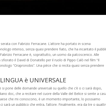
 la serata con Fabrizio Ferracane. L’attore ha portato in scena
nologo intenso, senza quasi prendere fiato, che ha incantato il pubbl
 Fabrizio Ferracane è, soprattutto, un uomo da palcoscenico. Alle
 sfiorato il David di Donatello per il ruolo di Pippo Calò nel film “Il
monologo “Orapronobis”. Una pièce che si recita quasi senza prendere
 LINGUA è UNIVERSALE
e si pone delle domande universali su quello che c’è o ci sarà dopo,
ano doc, che a recitare nel cuore della Valle del Belice si sente a cas
el paese che mi conoscono, è un momento importante, lo possiamo
ci sarà un pubblico che entra, l’attore. Finalmente, era da tre o quatt