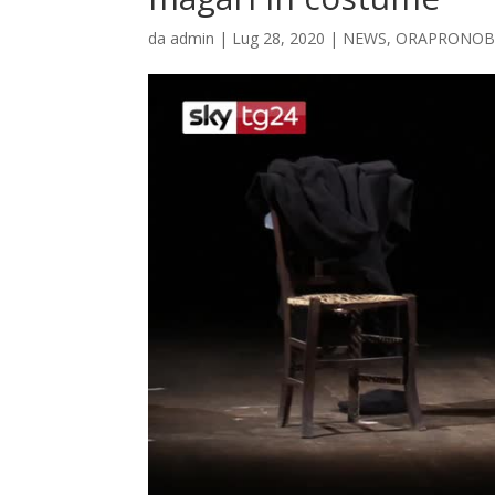
da
admin
|
Lug 28, 2020
|
NEWS
,
ORAPRONOB