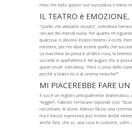
mesi che tutto questo non succedeva e meno ma
IL TEATRO è EMOZIONE,
“Quello che abbiamo vissuto”, sottolinea Ferracan
cercare dei metodi nuovi. Per quanto mi riguard
qualcosa: ci devono essere minimo 4 occhi. Pens
mestiere, per me deve essere quello che succede
La macchina da presa è un’altra cosa, la televisio
succede in quell’attimo lì. Mi auguro che si possa
questi modi” sottolinea. “Però ci sono delle cont
perché a teatro no e al cinema neanche?”.
MI PIACEREBBE FARE U
Il suo è un registro principalmente drammatico, 
“leggeri”, Fabrizio Ferracane risponde così: “S
raccontate, le storie. Adesso faccio una commedia 
ma il mezzo espressivo può essere anche interes
anche fare, che so, una cosa in costume, sotto al