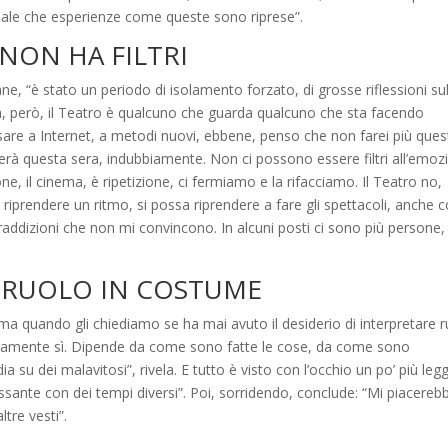
le che esperienze come queste sono riprese”.
 NON HA FILTRI
e, “è stato un periodo di isolamento forzato, di grosse riflessioni su
a, però, il Teatro è qualcuno che guarda qualcuno che sta facendo
are a Internet, a metodi nuovi, ebbene, penso che non farei più que
rà questa sera, indubbiamente. Non ci possono essere filtri all’emoz
ne, il cinema, è ripetizione, ci fermiamo e la rifacciamo. Il Teatro no,
 riprendere un ritmo, si possa riprendere a fare gli spettacoli, anche 
raddizioni che non mi convincono. In alcuni posti ci sono più persone,
N RUOLO IN COSTUME
ma quando gli chiediamo se ha mai avuto il desiderio di interpretare r
icuramente sì. Dipende da come sono fatte le cose, da come sono
su dei malavitosi”, rivela. E tutto è visto con l’occhio un po’ più leg
sante con dei tempi diversi”. Poi, sorridendo, conclude: “Mi piacereb
tre vesti”.