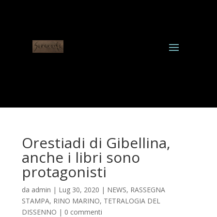
Orestiadi di Gibellina,
anche i libri sono
protagonisti
da
admin
|
Lug 30, 2020
|
NEWS
,
RASSEGNA
STAMPA
,
RINO MARINO
,
TETRALOGIA DEL
DISSENNO
|
0 commenti