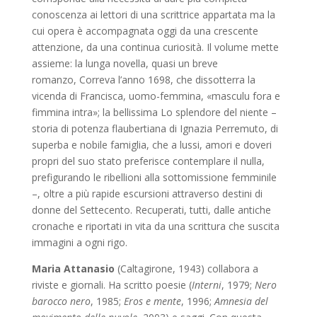
conoscenza ai lettori di una scrittrice appartata ma la
cui opera è accompagnata oggi da una crescente
attenzione, da una continua curiosità. Il volume mette
assieme: la lunga novella, quasi un breve
romanzo, Correva l’anno 1698, che dissotterra la
vicenda di Francisca, uomo-femmina, «masculu fora e
fimmina intra»; la bellissima Lo splendore del niente –
storia di potenza flaubertiana di Ignazia Perremuto, di
superba e nobile famiglia, che a lussi, amori e doveri
propri del suo stato preferisce contemplare il nulla,
prefigurando le ribellioni alla sottomissione femminile
–, oltre a più rapide escursioni attraverso destini di
donne del Settecento. Recuperati, tutti, dalle antiche
cronache e riportati in vita da una scrittura che suscita
immagini a ogni rigo.
Maria Attanasio
(Caltagirone, 1943) collabora a
riviste e giornali. Ha scritto poesie (
Interni
, 1979;
Nero
barocco nero
, 1985;
Eros e mente
, 1996;
Amnesia del