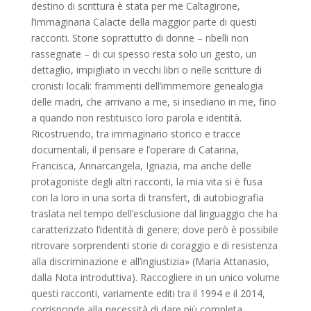
destino di scrittura è stata per me Caltagirone,
l’immaginaria Calacte della maggior parte di questi
racconti. Storie soprattutto di donne – ribelli non
rassegnate – di cui spesso resta solo un gesto, un
dettaglio, impigliato in vecchi libri o nelle scritture di
cronisti locali: frammenti dell’immemore genealogia
delle madri, che arrivano a me, si insediano in me, fino
a quando non restituisco loro parola e identità.
Ricostruendo, tra immaginario storico e tracce
documentali, il pensare e l’operare di Catarina,
Francisca, Annarcangela, Ignazia, ma anche delle
protagoniste degli altri racconti, la mia vita si è fusa
con la loro in una sorta di transfert, di autobiografia
traslata nel tempo dell’esclusione dal linguaggio che ha
caratterizzato l’identità di genere; dove però è possibile
ritrovare sorprendenti storie di coraggio e di resistenza
alla discriminazione e all’ingiustizia» (Maria Attanasio,
dalla Nota introduttiva). Raccogliere in un unico volume
questi racconti, variamente editi tra il 1994 e il 2014,
corrisponde alla necessità di dare più completa