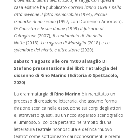
movimento delle nuvole
, 2003) e saggi. Con questa
casa editrice ha pubblicato
Correva l’anno 1698 e nella
città avvenne il fatto memorabile
(1994),
Piccole
cronache di un secolo
(1997, con Domenico Amoroso),
Di Concetta e le sue donne
(1999)
Il falsario di
Caltagirone
(2007),
Il condominio di Via della
Notte
(2013),
La ragazza di Marsiglia
(2018) e
Lo
splendore del niente e altre storie
(2020).
sabato 1 agosto alle ore 19:00 al Baglio Di
Stefano
presentazione dei libri:
Tetralogia del
dissenno
di Rino Marino
(Editoria & Spettacolo,
2020)
La drammaturgia di
Rino Marino
è innanzitutto un
processo di creazione letteraria, che assume forma
d’azione scenica nella esecuzione sui corpi degli attori
e, attraverso questi, su un ricco apparato scenografico
e luminoso. Si colloca pertanto nell’ambito di una
letteratura teatrale riconosciuta e definita “nuovo
teatro” come sottolineato dai riconoscimenti e premi