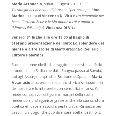
Maria Attanasio
, sabato 1 agosto alle 19:00
Tetralogia del dissenno
(Editoria e Spettacolo)
di
Rino
Marino
, a cura di
Vincenza Di Vita
e
Un femminile per
bene: Carmelo Bene e le Ma-donne a cui è apparso
(Mimesis Edizioni)
di
Vincenza Di Vita
venerdì 31 luglio alle ore 19:00 al Baglio di
Stefano presentazione del libro: Lo splendore del
niente e altre storie di
Maria Attanasio
(Sellerio
Editore Palermo)
Storie di donne ribelli, di coraggio e di resistenza. Sullo
sfondo di una Sicilia che dalla Spagna passa ai Savoia,
poi agli Asburgo e quindi ai Borbone di Spagna,
Maria
Attanasio
attraverso il racconto storico si riappropria
del passato e lo interpreta con sensibilità e forza. Ci
rende consapevoli di figure ai margini della storia,
rendendole protagoniste grazie anche alla sua scrittura
poetica efficace e assolutamente unica. «Si nasce per
caso in un luogo, che può diventare scelta, destino. E