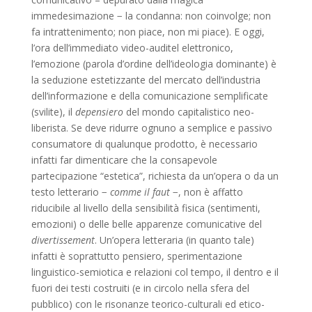
immedesimazione − la condanna: non coinvolge; non
fa intrattenimento; non piace, non mi piace). E oggi,
l’ora dell’immediato video-auditel elettronico,
l’emozione (parola d’ordine dell’ideologia dominante) è
la seduzione estetizzante del mercato dell’industria
dell’informazione e della comunicazione semplificate
(svilite), il
depensiero
del mondo capitalistico neo-
liberista. Se deve ridurre ognuno a semplice e passivo
consumatore di qualunque prodotto, è necessario
infatti far dimenticare che la consapevole
partecipazione “estetica”, richiesta da un’opera o da un
testo letterario −
comme il faut
−, non è affatto
riducibile al livello della sensibilità fisica (sentimenti,
emozioni) o delle belle apparenze comunicative del
divertissement
. Un’opera letteraria (in quanto tale)
infatti è soprattutto pensiero, sperimentazione
linguistico-semiotica e relazioni col tempo, il dentro e il
fuori dei testi costruiti (e in circolo nella sfera del
pubblico) con le risonanze teorico-culturali ed etico-