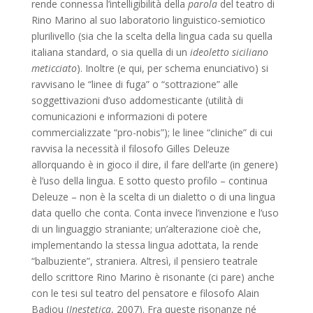
rende connessa l’intelligibilità della
parola
del teatro di
Rino Marino al suo laboratorio linguistico-semiotico
plurilivello (sia che la scelta della lingua cada su quella
italiana standard, o sia quella di un
ideoletto siciliano
meticciato
). Inoltre (e qui, per schema enunciativo) si
ravvisano le “linee di fuga” o “sottrazione” alle
soggettivazioni d’uso addomesticante (utilità di
comunicazioni e informazioni di potere
commercializzate “pro-nobis”); le linee “cliniche” di cui
ravvisa la necessità il filosofo Gilles Deleuze
allorquando è in gioco il dire, il fare dell’arte (in genere)
è l’uso della lingua. E sotto questo profilo – continua
Deleuze – non è la scelta di un dialetto o di una lingua
data quello che conta. Conta invece l’invenzione e l’uso
di un linguaggio straniante; un’alterazione cioè che,
implementando la stessa lingua adottata, la rende
“balbuziente”, straniera. Altresì, il pensiero teatrale
dello scrittore Rino Marino è risonante (ci pare) anche
con le tesi sul teatro del pensatore e filosofo Alain
Badiou (
Inestetica
, 2007). Fra queste risonanze né