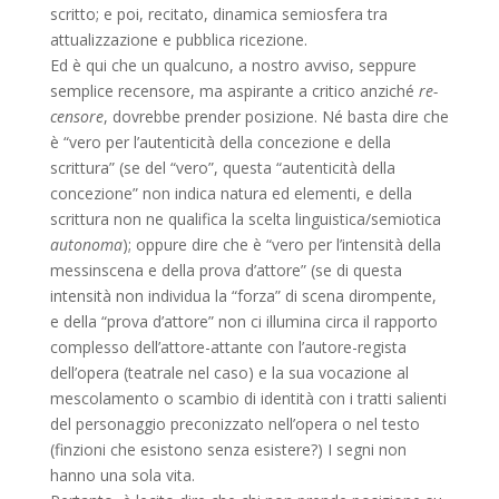
scritto; e poi, recitato, dinamica semiosfera tra
attualizzazione e pubblica ricezione.
Ed è qui che un qualcuno, a nostro avviso, seppure
semplice recensore, ma aspirante a critico anziché
re-
censore
, dovrebbe prender posizione. Né basta dire che
è “vero per l’autenticità della concezione e della
scrittura” (se del “vero”, questa “autenticità della
concezione” non indica natura ed elementi, e della
scrittura non ne qualifica la scelta linguistica/semiotica
autonoma
); oppure dire che è “vero per l’intensità della
messinscena e della prova d’attore” (se di questa
intensità non individua la “forza” di scena dirompente,
e della “prova d’attore” non ci illumina circa il rapporto
complesso dell’attore-attante con l’autore-regista
dell’opera (teatrale nel caso) e la sua vocazione al
mescolamento o scambio di identità con i tratti salienti
del personaggio preconizzato nell’opera o nel testo
(finzioni che esistono senza esistere?) I segni non
hanno una sola vita.