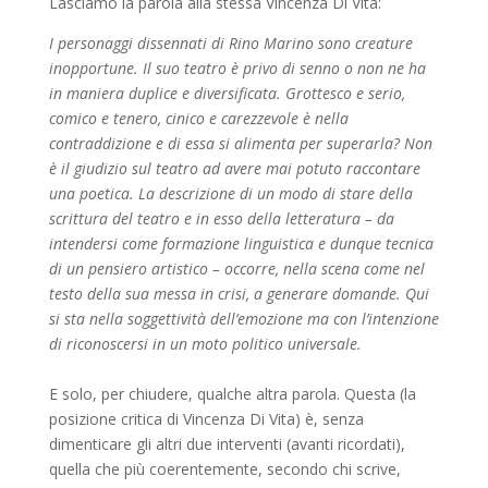
Lasciamo la parola alla stessa Vincenza Di Vita:
I personaggi dissennati di Rino Marino sono creature
inopportune. Il suo teatro è privo di senno o non ne ha
in maniera duplice e diversificata. Grottesco e serio,
comico e tenero, cinico e carezzevole è nella
contraddizione e di essa si alimenta per superarla? Non
è il giudizio sul teatro ad avere mai potuto raccontare
una poetica. La descrizione di un modo di stare della
scrittura del teatro e in esso della letteratura – da
intendersi come formazione linguistica e dunque tecnica
di un pensiero artistico – occorre, nella scena come nel
testo della sua messa in crisi, a generare domande. Qui
si sta nella soggettività dell’emozione ma con l’intenzione
di riconoscersi in un moto politico universale.
E solo, per chiudere, qualche altra parola. Questa (la
posizione critica di Vincenza Di Vita) è, senza
dimenticare gli altri due interventi (avanti ricordati),
quella che più coerentemente, secondo chi scrive,