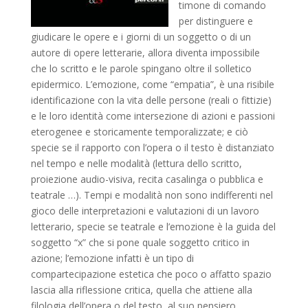
timone di comando
per distinguere e
giudicare le opere e i giorni di un soggetto o di un
autore di opere letterarie, allora diventa impossibile
che lo scritto e le parole spingano oltre il solletico
epidermico. L’emozione, come “empatia”, è una risibile
identificazione con la vita delle persone (reali o fittizie)
e le loro identità come intersezione di azioni e passioni
eterogenee e storicamente temporalizzate; e ciò
specie se il rapporto con l’opera o il testo è distanziato
nel tempo e nelle modalità (lettura dello scritto,
proiezione audio-visiva, recita casalinga o pubblica e
teatrale …). Tempi e modalità non sono indifferenti nel
gioco delle interpretazioni e valutazioni di un lavoro
letterario, specie se teatrale e l’emozione è la guida del
soggetto “x” che si pone quale soggetto critico in
azione; l’emozione infatti è un tipo di
compartecipazione estetica che poco o affatto spazio
lascia alla riflessione critica, quella che attiene alla
filologia dell’opera o del testo, al suo pensiero,