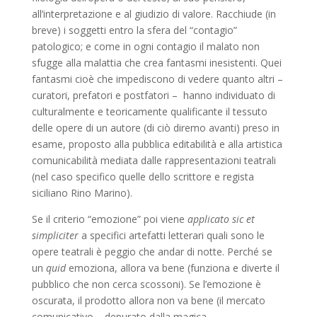
all’interpretazione e al giudizio di valore. Racchiude (in
breve) i soggetti entro la sfera del “contagio”
patologico; e come in ogni contagio il malato non
sfugge alla malattia che crea fantasmi inesistenti. Quei
fantasmi cioè che impediscono di vedere quanto altri –
curatori, prefatori e postfatori – hanno individuato di
culturalmente e teoricamente qualificante il tessuto
delle opere di un autore (di ciò diremo avanti) preso in
esame, proposto alla pubblica editabilità e alla artistica
comunicabilità mediata dalle rappresentazioni teatrali
(nel caso specifico quelle dello scrittore e regista
siciliano Rino Marino).
Se il criterio “emozione” poi viene
applicato sic et
simpliciter
a specifici artefatti letterari quali sono le
opere teatrali è peggio che andar di notte. Perché se
un
quid
emoziona, allora va bene (funziona e diverte il
pubblico che non cerca scossoni). Se l’emozione è
oscurata, il prodotto allora non va bene (il mercato
comunicativo – depurato dalla magica