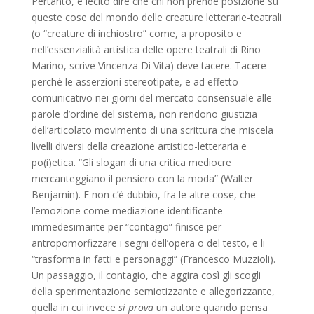
Pertanto, è lecito dire che chi non prende posizione su
queste cose del mondo delle creature letterarie-teatrali
(o “creature di inchiostro” come, a proposito e
nell’essenzialità artistica delle opere teatrali di Rino
Marino, scrive Vincenza Di Vita) deve tacere. Tacere
perché le asserzioni stereotipate, e ad effetto
comunicativo nei giorni del mercato consensuale alle
parole d’ordine del sistema, non rendono giustizia
dell’articolato movimento di una scrittura che miscela
livelli diversi della creazione artistico-letteraria e
po(i)etica. “Gli slogan di una critica mediocre
mercanteggiano il pensiero con la moda” (Walter
Benjamin). E non c’è dubbio, fra le altre cose, che
l’emozione come mediazione identificante-
immedesimante per “contagio” finisce per
antropomorfizzare i segni dell’opera o del testo, e li
“trasforma in fatti e personaggi” (Francesco Muzzioli).
Un passaggio, il contagio, che aggira così gli scogli
della sperimentazione semiotizzante e allegorizzante,
quella in cui invece
si
prova
un autore quando pensa