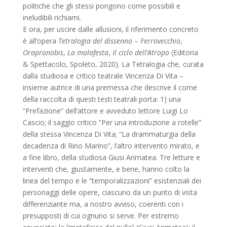
politiche che gli stessi pongono come possibili e
ineludibili richiami.
E ora, per uscire dalle allusioni, il riferimento concreto
è all’opera
Tetralogia del dissenno
–
Ferrovecchio
,
Orapronobis
,
La malafesta
,
Il ciclo dell’Atropo
(Editoria
& Spettacolo, Spoleto, 2020). La Tetralogia che, curata
dalla studiosa e critico teatrale Vincenza Di Vita –
insieme autrice di una premessa che descrive il come
della raccolta di questi testi teatrali porta: 1) una
“Prefazione” dell’attore e avveduto lettore Luigi Lo
Cascio; il saggio critico “Per una introduzione a rotelle”
della stessa Vincenza Di Vita; “La drammaturgia della
decadenza di Rino Marino”, l’altro intervento mirato, e
a fine libro, della studiosa Giusi Arimatea. Tre letture e
interventi che, giustamente, e bene, hanno colto la
linea del tempo e le “temporalizzazioni” esistenziali dei
personaggi delle opere, ciascuno da un punto di vista
differenziante ma, a nostro avviso, coerenti con i
presupposti di cui ognuno si serve. Per estremo