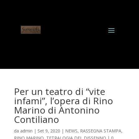
Per un teatro di “vite
infami”, l’opera di Rino
Marino di Antonino
Contiliano
da
admin
|
Set 9, 2020
|
NEWS
,
RASSEGNA STAMPA
,
RINO MARINO
,
TETRALOGIA DEL DISSENNO
|
0