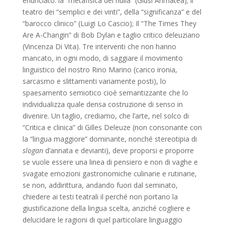
enunciato: la “metafisica del nulla” (Giusi Arimatea); il
teatro dei “semplici e dei vinti”, della “significanza” e del
“barocco clinico” (Luigi Lo Cascio); Il “The Times They
Are A-Changin” di Bob Dylan e taglio critico deleuziano
(Vincenza Di Vita). Tre interventi che non hanno
mancato, in ogni modo, di saggiare il movimento
linguistico del nostro Rino Marino (carico ironia,
sarcasmo e slittamenti variamente posti), lo
spaesamento semiotico cioè semantizzante che lo
individualizza quale densa costruzione di senso in
divenire. Un taglio, crediamo, che l’arte, nel solco di
“Critica e clinica” di Gilles Deleuze (non consonante con
la “lingua maggiore” dominante, nonché stereotipia di
slogan
d’annata e devianti), deve proporsi e proporre
se vuole essere una linea di pensiero e non di vaghe e
svagate emozioni gastronomiche culinarie e rutinarie,
se non, addirittura, andando fuori dal seminato,
chiedere ai testi teatrali il perché non portano la
giustificazione della lingua scelta, anziché cogliere e
delucidare le ragioni di quel particolare linguaggio