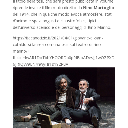
Il titolo della tesi, che sarà presto pubblicata in volume,
riprende invece il film muto diretto da
Nino Martoglio
del 1914, che in qualche modo evoca atmosfere, stati
d’animo e spazi angusti e claustrofobici, tipici
dell’universo scenico e dei personaggi di Rino Marino.
https://itacanotizie.it/2021/04/01/giovane-di-san-
cataldo-si-laurea-con-una-tesi-sul-teatro-di-rino-
marino/?
fbclid=IwAR1DoTbhYHOORDb0p9IBioADesJJ1wOZPXD
6J_9QVv9EN4hwyHrTs192RuA