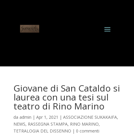
Giovane di San Cataldo si
laurea con una tesi sul
teatro di Rino Marino
da
admin
|
Apr 1, 2021
|
ASSOCIAZIONE SUKAKAIFA
,
NEWS
,
RASSEGNA STAMPA
,
RINO MARINO
,
TETRALOGIA DEL DISSENNO
|
0 commenti