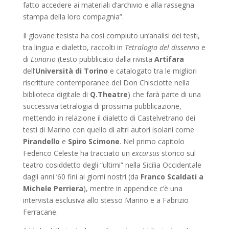
fatto accedere ai materiali d’archivio e alla rassegna
stampa della loro compagnia”.
Il giovane tesista ha così compiuto un’analisi dei testi,
tra lingua e dialetto, raccolti in
Tetralogia del dissenno
e
di
Lunario
(testo pubblicato dalla rivista
Artifara
dell’
Università di Torino
e catalogato tra le migliori
riscritture contemporanee del Don Chisciotte nella
biblioteca digitale di
Q.Theatre
) che farà parte di una
successiva tetralogia di prossima pubblicazione,
mettendo in relazione il dialetto di Castelvetrano dei
testi di Marino con quello di altri autori isolani come
Pirandello
e
Spiro Scimone
. Nel primo capitolo
Federico Celeste ha tracciato un
excursus
storico sul
teatro cosiddetto degli “ultimi” nella Sicilia Occidentale
dagli anni ’60 fini ai giorni nostri (da
Franco Scaldati
a
Michele Perriera
), mentre in appendice c’è una
intervista esclusiva allo stesso Marino e a Fabrizio
Ferracane.