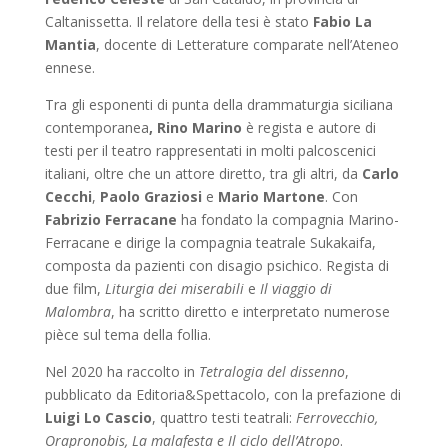
Caltanissetta. Il relatore della tesi è stato
Fabio La
Mantia
, docente di Letterature comparate nell’Ateneo
ennese.
Tra gli esponenti di punta della drammaturgia siciliana
contemporanea
, Rino Marino
è regista e autore di
testi per il teatro rappresentati in molti palcoscenici
italiani, oltre che un attore diretto, tra gli altri, da
Carlo
Cecchi
,
Paolo Graziosi
e
Mario Martone
. Con
Fabrizio Ferracane
ha fondato la compagnia Marino-
Ferracane e dirige la compagnia teatrale Sukakaifa,
composta da pazienti con disagio psichico. Regista di
due film,
Liturgia dei miserabili
e
Il viaggio di
Malombra
, ha scritto diretto e interpretato numerose
pièce sul tema della follia.
Nel 2020 ha raccolto in
Tetralogia del dissenno
,
pubblicato da Editoria&Spettacolo, con la prefazione di
Luigi Lo Cascio
, quattro testi teatrali:
Ferrovecchio,
Orapronobis, La malafesta e Il ciclo dell’Atropo
.